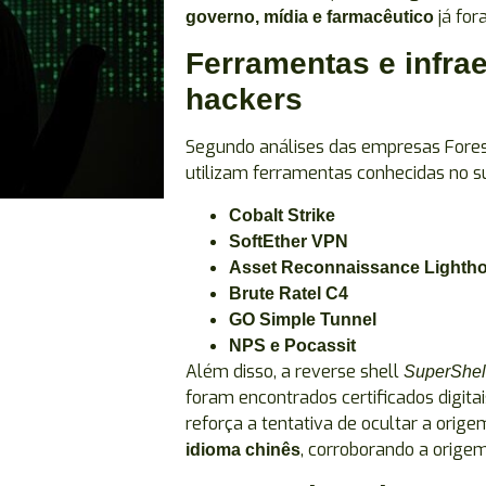
já fo
governo, mídia e farmacêutico
Ferramentas e infra
hackers
Segundo análises das empresas Foresc
utilizam ferramentas conhecidas no 
Cobalt Strike
SoftEther VPN
Asset Reconnaissance Lighth
Brute Ratel C4
GO Simple Tunnel
NPS e Pocassit
Além disso, a reverse shell
SuperShel
foram encontrados certificados digitai
reforça a tentativa de ocultar a orig
, corroborando a origem
idioma chinês