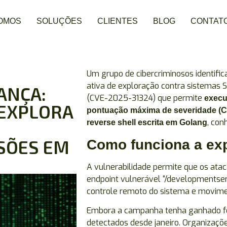
OMOS
SOLUÇÕES
CLIENTES
BLOG
CONTAT
Um grupo de cibercriminosos identif
ativa de exploração contra sistemas S
ANÇA:
(CVE-2025-31324) que permite
execu
 EXPLORA
pontuação máxima de severidade (C
, co
reverse shell escrita em Golang
SÕES EM
Como funciona a ex
A vulnerabilidade permite que os ata
endpoint vulnerável “/developmentserv
controle remoto do sistema e movime
Embora a campanha tenha ganhado for
detectados desde janeiro. Organizaç