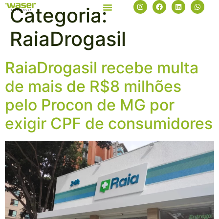
Categoria:
RaiaDrogasil
RaiaDrogasil recebe multa
de mais de R$8 milhões
pelo Procon de MG por
exigir CPF de consumidores