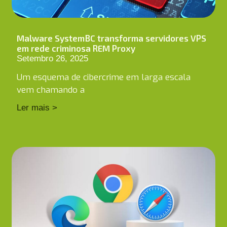
Malware SystemBC transforma servidores VPS
em rede criminosa REM Proxy
Setembro 26, 2025
Um esquema de cibercrime em larga escala
vem chamando a
Ler mais >