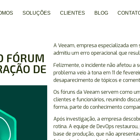
OMOS
SOLUÇÕES
CLIENTES
BLOG
CONTAT
A Veeam, empresa especializada em 
admitiu um erro operacional que resu
O FÓRUM
Felizmente, o incidente não afetou a
RAÇÃO DE
problema veio à tona em 11 de fevere
desaparecimento de tópicos e comentá
Os fóruns da Veeam servem como um 
clientes e funcionários, reunindo dis
forma, parte do conhecimento compart
Após investigação, a empresa descob
rotina. A equipe de DevOps restaurou,
base de produção, que não apresenta