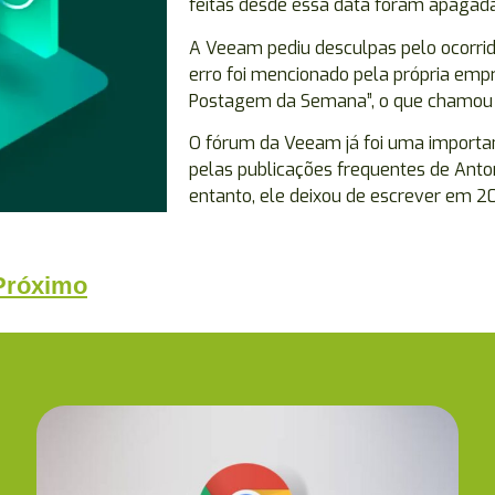
feitas desde essa data foram apagada
A Veeam pediu desculpas pelo ocorri
erro foi mencionado pela própria em
Postagem da Semana”, o que chamou a
O fórum da Veeam já foi uma importan
pelas publicações frequentes de Anto
entanto, ele deixou de escrever em 20
Próximo