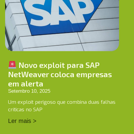
Novo exploit para SAP
NetWeaver coloca empresas
em alerta
Setembro 10, 2025
Um exploit perigoso que combina duas falhas
críticas no SAP
Ler mais >