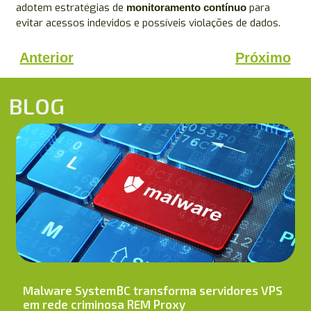
adotem estratégias de
para
monitoramento contínuo
evitar acessos indevidos e possíveis violações de dados.
Anterior
Próximo
BLOG
Malware SystemBC transforma servidores VPS
em rede criminosa REM Proxy