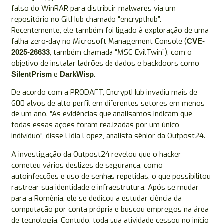
falso do WinRAR para distribuir malwares via um
repositório no GitHub chamado “encrypthub”.
Recentemente, ele também foi ligado à exploração de uma
falha zero-day no Microsoft Management Console (
CVE-
, também chamada “MSC EvilTwin”), com o
2025-26633
objetivo de instalar ladrões de dados e backdoors como
e
.
SilentPrism
DarkWisp
De acordo com a PRODAFT, EncryptHub invadiu mais de
600 alvos de alto perfil em diferentes setores em menos
de um ano. “As evidências que analisamos indicam que
todas essas ações foram realizadas por um único
indivíduo”, disse Lidia Lopez, analista sênior da Outpost24.
A investigação da Outpost24 revelou que o hacker
cometeu vários deslizes de segurança, como
autoinfecções e uso de senhas repetidas, o que possibilitou
rastrear sua identidade e infraestrutura. Após se mudar
para a Romênia, ele se dedicou a estudar ciência da
computação por conta própria e buscou empregos na área
de tecnologia. Contudo, toda sua atividade cessou no início