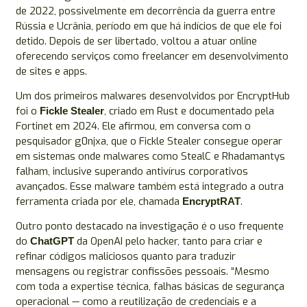
de 2022, possivelmente em decorrência da guerra entre
Rússia e Ucrânia, período em que há indícios de que ele foi
detido. Depois de ser libertado, voltou a atuar online
oferecendo serviços como freelancer em desenvolvimento
de sites e apps.
Um dos primeiros malwares desenvolvidos por EncryptHub
foi o
, criado em Rust e documentado pela
Fickle Stealer
Fortinet em 2024. Ele afirmou, em conversa com o
pesquisador g0njxa, que o Fickle Stealer consegue operar
em sistemas onde malwares como StealC e Rhadamantys
falham, inclusive superando antivírus corporativos
avançados. Esse malware também está integrado a outra
ferramenta criada por ele, chamada
.
EncryptRAT
Outro ponto destacado na investigação é o uso frequente
do
da OpenAI pelo hacker, tanto para criar e
ChatGPT
refinar códigos maliciosos quanto para traduzir
mensagens ou registrar confissões pessoais. “Mesmo
com toda a expertise técnica, falhas básicas de segurança
operacional — como a reutilização de credenciais e a