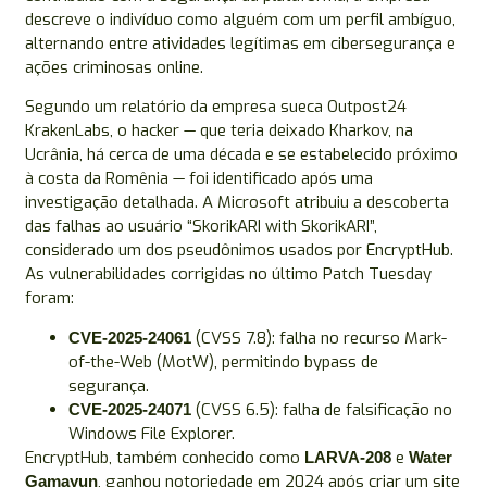
descreve o indivíduo como alguém com um perfil ambíguo,
alternando entre atividades legítimas em cibersegurança e
ações criminosas online.
Segundo um relatório da empresa sueca Outpost24
KrakenLabs, o hacker — que teria deixado Kharkov, na
Ucrânia, há cerca de uma década e se estabelecido próximo
à costa da Romênia — foi identificado após uma
investigação detalhada. A Microsoft atribuiu a descoberta
das falhas ao usuário “SkorikARI with SkorikARI”,
considerado um dos pseudônimos usados por EncryptHub.
As vulnerabilidades corrigidas no último Patch Tuesday
foram:
(CVSS 7.8): falha no recurso Mark-
CVE-2025-24061
of-the-Web (MotW), permitindo bypass de
segurança.
(CVSS 6.5): falha de falsificação no
CVE-2025-24071
Windows File Explorer.
EncryptHub, também conhecido como
e
LARVA-208
Water
, ganhou notoriedade em 2024 após criar um site
Gamayun