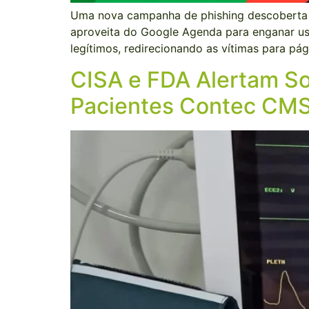
Uma nova campanha de phishing descoberta p
aproveita do Google Agenda para enganar usu
legítimos, redirecionando as vítimas para p
CISA e FDA Alertam So
Pacientes Contec CM