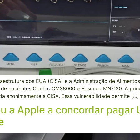
raestrutura dos EUA (CISA) e a Administração de Alimento
res de pacientes Contec CMS8000 e Epsimed MN-120. A prin
da anonimamente à CISA. Essa vulnerabilidade permite […]
ou a Apple a concordar pagar
e